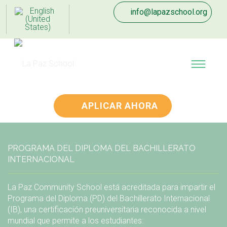
info@lapazschool.org
APLICAR AHORA
PROGRAMA DEL DIPLOMA DEL BACHILLERATO
INTERNACIONAL
La Paz Community School está acreditada para impartir el
Programa del Diploma (PD) del Bachillerato Internacional
(IB), una certificación preuniversitaria reconocida a nivel
mundial que permite a los estudiantes: