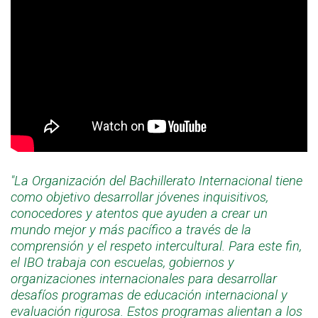
"La Organización del Bachillerato Internacional tiene
como objetivo desarrollar jóvenes inquisitivos,
conocedores y atentos que ayuden a crear un
mundo mejor y más pacífico a través de la
comprensión y el respeto intercultural. Para este fin,
el IBO trabaja con escuelas, gobiernos y
organizaciones internacionales para desarrollar
desafíos programas de educación internacional y
evaluación rigurosa. Estos programas alientan a los